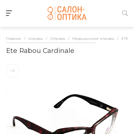
Главная
/
оправы
/
Оправы
/
Медицинские оправы
/
ETE
/
Ete Rabou Cardinale