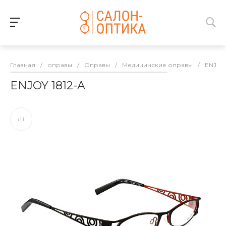
Главная
/
оправы
/
Оправы
/
Медицинские оправы
/
ENJOY
ENJOY 1812-A