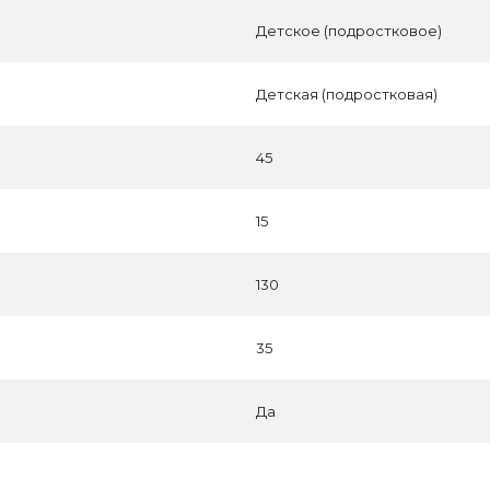
Детское (подростковое)
Детская (подростковая)
45
15
130
35
Да