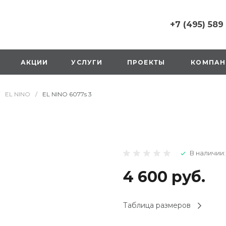
+7 (495) 589
+7 (495) 589 6215
г. Москва, Русаков
АКЦИИ
УСЛУГИ
ПРОЕКТЫ
КОМПАН
ул., д.1, вход с улиц
стороны ТТК
Пн-Вс: 10:00-20:00
EL NINO
/
EL NINO 6077s 3
1 мая: выходной
2,3,4 мая: 10:00-19:
8 мая: выходной
9 мая: выходной
+7 (925) 014 6485
В наличии:
г. Москва,
Вешняковская ул., д
оранжевая вывеск
4 600 руб.
напротив «Перекре
на 1 этаже
Пн-Вс: 10:00-20:30
Таблица размеров
1 мая: 10:00-19:00
9 мая: 10:00-19:00