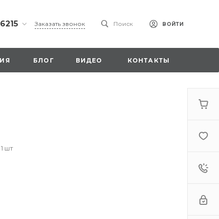
 6215
Заказать звонок
Поиск
ВОЙТИ
ская
ИЯ
БЛОГ
ВИДЕО
КОНТАКТЫ
ы со
00
 1 шт
. 18,
а
стка»