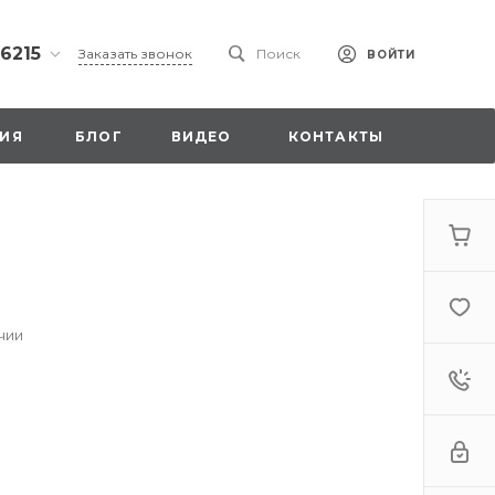
 6215
Заказать звонок
Поиск
ВОЙТИ
ская
ИЯ
БЛОГ
ВИДЕО
КОНТАКТЫ
ы со
00
чии
. 18,
а
стка»