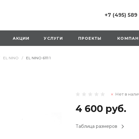
+7 (495) 589
+7 (495) 589 6215
г. Москва, Русаков
АКЦИИ
УСЛУГИ
ПРОЕКТЫ
КОМПАН
ул., д.1, вход с улиц
стороны ТТК
Пн-Вс: 10:00-20:00
EL NINO
/
EL NINO 6111 1
1 мая: выходной
2,3,4 мая: 10:00-19:
8 мая: выходной
9 мая: выходной
+7 (925) 014 6485
Нет в нали
г. Москва,
Вешняковская ул., д
оранжевая вывеск
4 600 руб.
напротив «Перекре
на 1 этаже
Пн-Вс: 10:00-20:30
Таблица размеров
1 мая: 10:00-19:00
9 мая: 10:00-19:00