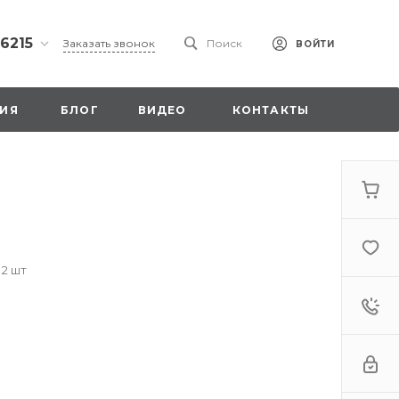
 6215
Заказать звонок
Поиск
ВОЙТИ
ская
ИЯ
БЛОГ
ВИДЕО
КОНТАКТЫ
ы со
00
 2 шт
. 18,
а
стка»