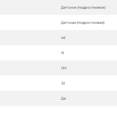
Детское (подростковое)
Детская (подростковая)
46
15
130
32
Да