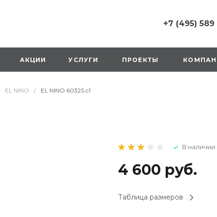
+7 (495) 589
+7 (495) 589 6215
г. Москва, Русаков
АКЦИИ
УСЛУГИ
ПРОЕКТЫ
КОМПАН
ул., д.1, вход с улиц
стороны ТТК
Пн-Вс: 10:00-20:00
EL NINO
/
EL NINO 6032S c1
1 мая: выходной
2,3,4 мая: 10:00-19:
8 мая: выходной
9 мая: выходной
+7 (925) 014 6485
В наличии:
г. Москва,
Вешняковская ул., д
оранжевая вывеск
4 600 руб.
напротив «Перекре
на 1 этаже
Пн-Вс: 10:00-20:30
Таблица размеров
1 мая: 10:00-19:00
9 мая: 10:00-19:00