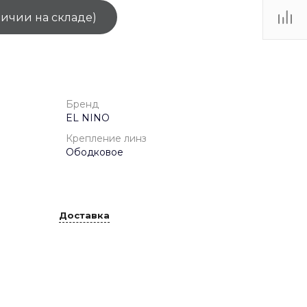
личии на складе)
ТЦ
. IV-
Бренд
EL NINO
Крепление линз
Ободковое
Доставка