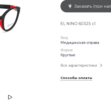
Заказать (при на
+7 (926) 092 4274
г. Королёв, пр-т
Космонавтов, д.15, 
"САТУРН", 1 этаж, пом
EL NINO 6032S c1
(0-9)
Пн-Пт: 10:00-19:45
Сб: 10:00-19:30
Вс: 10:00-19:00
Вид
1 мая: 10:00-19:00
Медицинская оправа
9 мая: 10:00-19:00
Форма
Круглые
Все характеристики
Способы оплаты