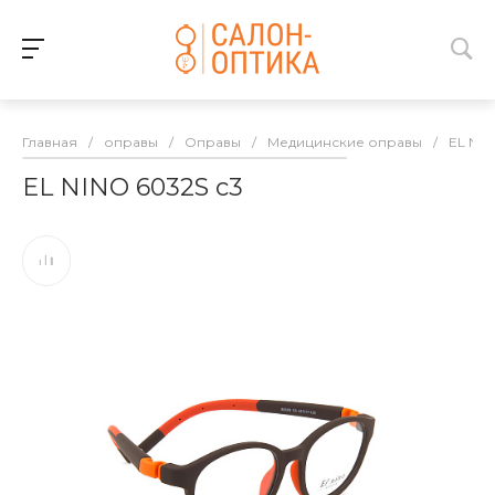
Главная
/
оправы
/
Оправы
/
Медицинские оправы
/
EL NI
EL NINO 6032S c3