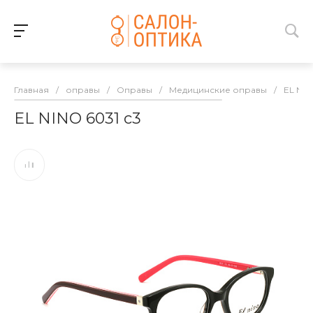
Главная
/
оправы
/
Оправы
/
Медицинские оправы
/
EL NI
EL NINO 6031 с3