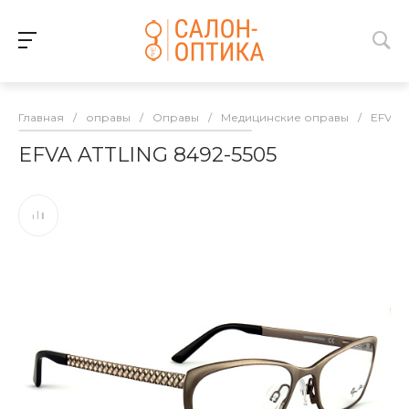
Главная
/
оправы
/
Оправы
/
Медицинские оправы
/
EFVA 
EFVA ATTLING 8492-5505