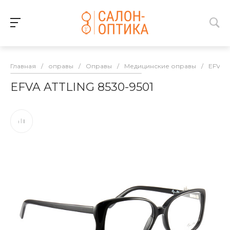
Главная
/
оправы
/
Оправы
/
Медицинские оправы
/
EFVA 
EFVA ATTLING 8530-9501