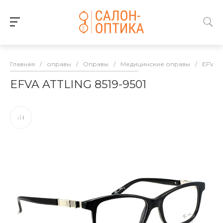
Главная
/
оправы
/
Оправы
/
Медицинские оправы
/
EFVA 
EFVA ATTLING 8519-9501