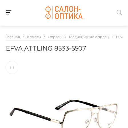
Главная
/
оправы
/
Оправы
/
Медицинские оправы
/
EFVA 
EFVA ATTLING 8533-5507