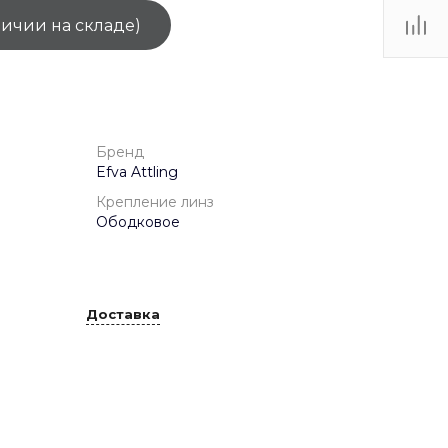
личии на складе)
ТЦ
. IV-
1
Бренд
Efva Attling
Крепление линз
Ободковое
Доставка