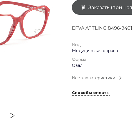
Заказать (при на
+7 (926) 092 4274
г. Королёв, пр-т
Космонавтов, д.15, 
"САТУРН", 1 этаж, пом
EFVA ATTLING 8496-940
(0-9)
Пн-Пт: 10:00-19:45
Сб: 10:00-19:30
Вс: 10:00-19:00
Вид
1 мая: 10:00-19:00
Медицинская оправа
9 мая: 10:00-19:00
Форма
Овал
Все характеристики
Способы оплаты