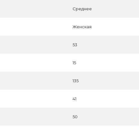
Среднее
Женская
53
15
135
41
50