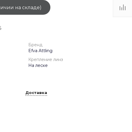
личии на складе)
ТЦ
. IV-
6
Бренд
Efva Attling
Крепление линз
На леске
Доставка