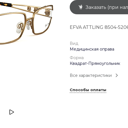
Заказать (при на
+7 (926) 092 4274
г. Королёв, пр-т
Космонавтов, д.15, 
"САТУРН", 1 этаж, пом
EFVA ATTLING 8504-520
(0-9)
Пн-Пт: 10:00-19:45
Сб: 10:00-19:30
Вс: 10:00-19:00
Вид
1 мая: 10:00-19:00
Медицинская оправа
9 мая: 10:00-19:00
Форма
Квадрат-Прямоугольник
Все характеристики
Способы оплаты