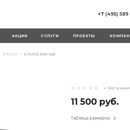
+7 (495) 589
+7 (495) 589 6215
г. Москва, Русаков
АКЦИИ
УСЛУГИ
ПРОЕКТЫ
КОМПАН
ул., д.1, вход с улиц
стороны ТТК
Пн-Вс: 10:00-20:00
E.PUCCI
/
E.PUCCI 2149-029
1 мая: выходной
2,3,4 мая: 10:00-19:
8 мая: выходной
9 мая: выходной
+7 (925) 014 6485
Нет в нали
г. Москва,
Вешняковская ул., д
оранжевая вывеск
11 500 руб.
напротив «Перекре
на 1 этаже
Пн-Вс: 10:00-20:30
Таблица размеров
1 мая: 10:00-19:00
9 мая: 10:00-19:00