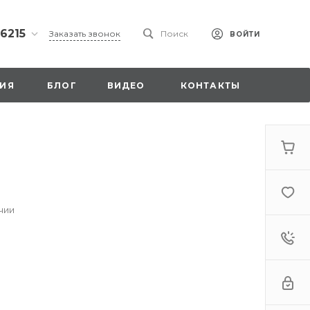
 6215
Заказать звонок
Поиск
ВОЙТИ
ская
ИЯ
БЛОГ
ВИДЕО
КОНТАКТЫ
ы со
00
чии
. 18,
а
стка»