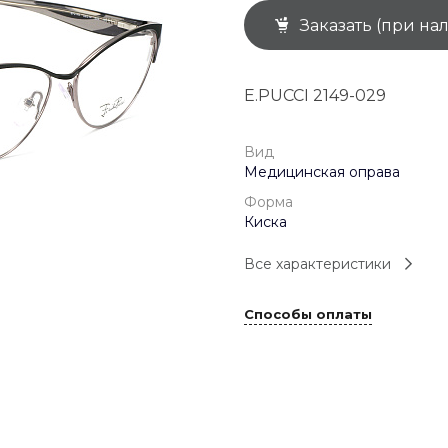
Заказать (при на
+7 (926) 092 4274
г. Королёв, пр-т
Космонавтов, д.15, 
"САТУРН", 1 этаж, пом
E.PUCCI 2149-029
(0-9)
Пн-Пт: 10:00-19:45
Сб: 10:00-19:30
Вс: 10:00-19:00
Вид
1 мая: 10:00-19:00
Медицинская оправа
9 мая: 10:00-19:00
Форма
Киска
Все характеристики
Способы оплаты