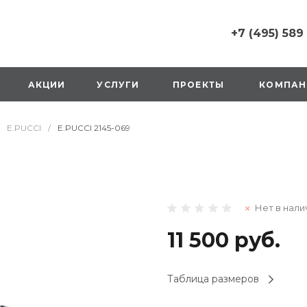
+7 (495) 589
+7 (495) 589 6215
г. Москва, Русаков
АКЦИИ
УСЛУГИ
ПРОЕКТЫ
КОМПАН
ул., д.1, вход с улиц
стороны ТТК
Пн-Вс: 10:00-20:00
E.PUCCI
/
E.PUCCI 2145-069
1 мая: выходной
2,3,4 мая: 10:00-19:
8 мая: выходной
9 мая: выходной
+7 (925) 014 6485
Нет в нали
г. Москва,
Вешняковская ул., д
оранжевая вывеск
11 500 руб.
напротив «Перекре
на 1 этаже
Пн-Вс: 10:00-20:30
Таблица размеров
1 мая: 10:00-19:00
9 мая: 10:00-19:00