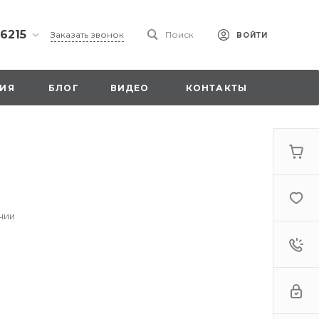
 6215
Заказать звонок
Поиск
ВОЙТИ
ская
ИЯ
БЛОГ
ВИДЕО
КОНТАКТЫ
ы со
00
чии
. 18,
а
стка»