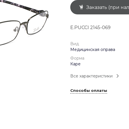
Заказать (при на
+7 (926) 092 4274
г. Королёв, пр-т
Космонавтов, д.15, 
"САТУРН", 1 этаж, пом
E.PUCCI 2145-069
(0-9)
Пн-Пт: 10:00-19:45
Сб: 10:00-19:30
Вс: 10:00-19:00
Вид
1 мая: 10:00-19:00
Медицинская оправа
9 мая: 10:00-19:00
Форма
Каре
Все характеристики
Способы оплаты