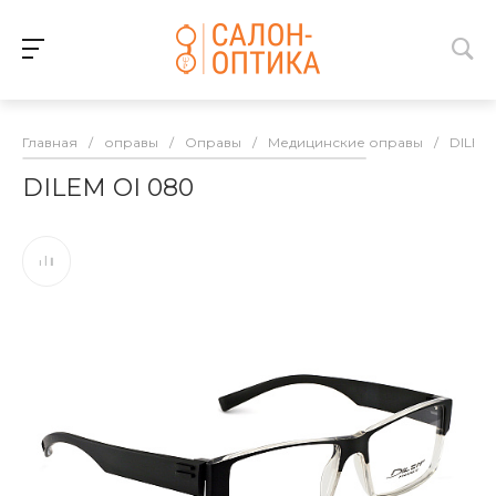
Главная
/
оправы
/
Оправы
/
Медицинские оправы
/
DILEM
DILEM OI 080