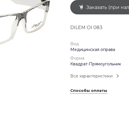
Заказать (при на
+7 (926) 092 4274
г. Королёв, пр-т
Космонавтов, д.15, 
"САТУРН", 1 этаж, пом
DILEM OI 083
(0-9)
Пн-Пт: 10:00-19:45
Сб: 10:00-19:30
Вс: 10:00-19:00
Вид
1 мая: 10:00-19:00
Медицинская оправа
9 мая: 10:00-19:00
Форма
Квадрат-Прямоугольник
Все характеристики
Способы оплаты