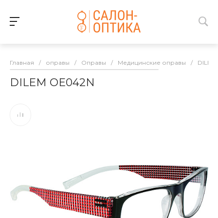
Главная
/
оправы
/
Оправы
/
Медицинские оправы
/
DILEM
DILEM OE042N