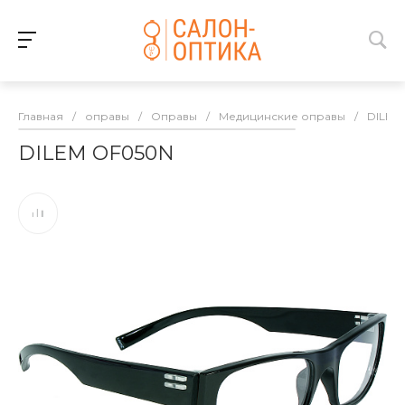
Главная
/
оправы
/
Оправы
/
Медицинские оправы
/
DILEM
DILEM OF050N