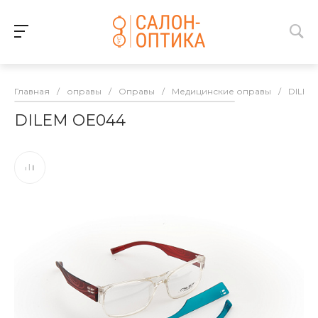
Главная
/
оправы
/
Оправы
/
Медицинские оправы
/
DILEM
DILEM OE044