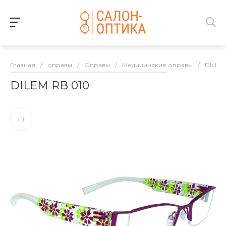
Главная
/
оправы
/
Оправы
/
Медицинские оправы
/
DILEM
DILEM RB 010