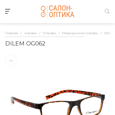
Главная
/
оправы
/
Оправы
/
Медицинские оправы
/
DILEM
DILEM OG062