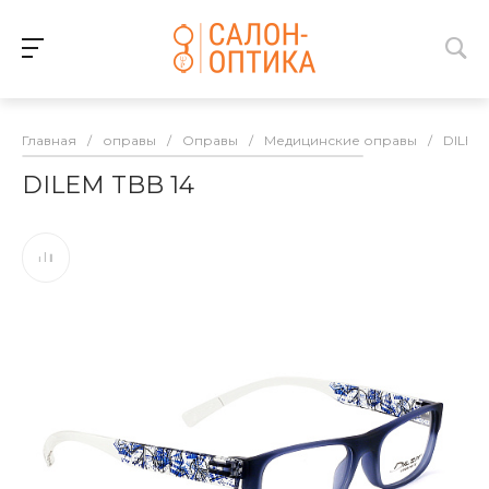
Главная
/
оправы
/
Оправы
/
Медицинские оправы
/
DILEM
DILEM TBB 14