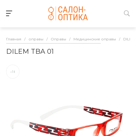
Главная
/
оправы
/
Оправы
/
Медицинские оправы
/
DILEM
DILEM TBA 01