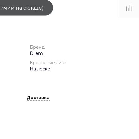
личии на складе)
ТЦ
. IV-
Бренд
Dilem
Крепление линз
На леске
Доставка