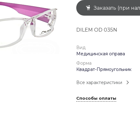
Заказать (при на
+7 (926) 092 4274
г. Королёв, пр-т
Космонавтов, д.15, 
"САТУРН", 1 этаж, пом
DILEM OD 035N
(0-9)
Пн-Пт: 10:00-19:45
Сб: 10:00-19:30
Вс: 10:00-19:00
Вид
1 мая: 10:00-19:00
Медицинская оправа
9 мая: 10:00-19:00
Форма
Квадрат-Прямоугольник
Все характеристики
Способы оплаты