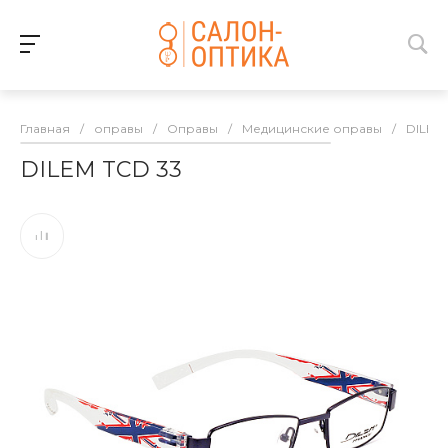
Главная
/
оправы
/
Оправы
/
Медицинские оправы
/
DILEM
DILEM TCD 33