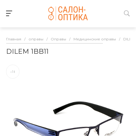
Главная
/
оправы
/
Оправы
/
Медицинские оправы
/
DILEM
DILEM 1BB11