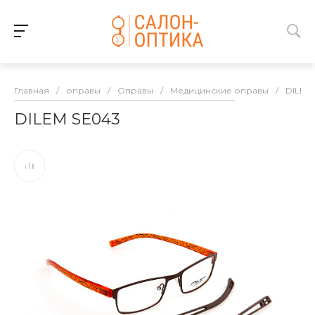
Главная
/
оправы
/
Оправы
/
Медицинские оправы
/
DILEM
DILEM SE043