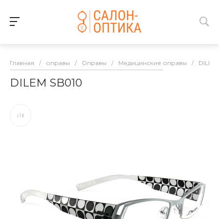
Главная
/
оправы
/
Оправы
/
Медицинские оправы
/
DILEM
DILEM SB010