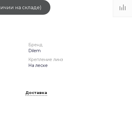
личии на складе)
ТЦ
. IV-
Бренд
Dilem
Крепление линз
На леске
Доставка