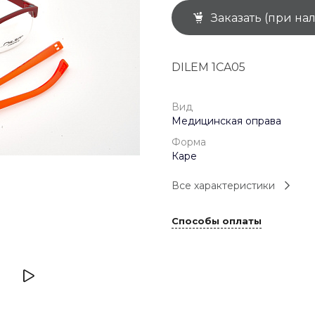
Заказать (при на
+7 (926) 092 4274
г. Королёв, пр-т
Космонавтов, д.15, 
"САТУРН", 1 этаж, пом
DILEM 1CA05
(0-9)
Пн-Пт: 10:00-19:45
Сб: 10:00-19:30
Вс: 10:00-19:00
Вид
1 мая: 10:00-19:00
Медицинская оправа
9 мая: 10:00-19:00
Форма
Каре
Все характеристики
Способы оплаты