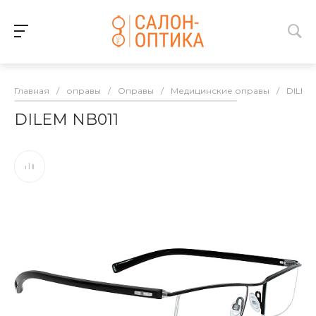
Главная
/
оправы
/
Оправы
/
Медицинские оправы
/
DILEM
DILEM NB011