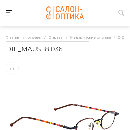
Главная
/
оправы
/
Оправы
/
Медицинские оправы
/
DIE_M
DIE_MAUS 18 036