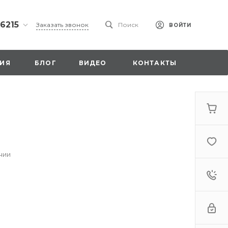
 6215
Заказать звонок
Поиск
ВОЙТИ
ская
ИЯ
БЛОГ
ВИДЕО
КОНТАКТЫ
ы со
00
чии
. 18,
а
стка»