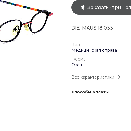
Заказать (при на
+7 (926) 092 4274
г. Королёв, пр-т
Космонавтов, д.15, 
"САТУРН", 1 этаж, пом
DIE_MAUS 18 033
(0-9)
Пн-Пт: 10:00-19:45
Сб: 10:00-19:30
Вс: 10:00-19:00
Вид
1 мая: 10:00-19:00
Медицинская оправа
9 мая: 10:00-19:00
Форма
Овал
Все характеристики
Способы оплаты