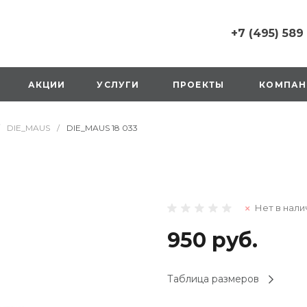
+7 (495) 589
+7 (495) 589 6215
г. Москва, Русаков
АКЦИИ
УСЛУГИ
ПРОЕКТЫ
КОМПАН
ул., д.1, вход с улиц
стороны ТТК
Пн-Вс: 10:00-20:00
DIE_MAUS
/
DIE_MAUS 18 033
1 мая: выходной
2,3,4 мая: 10:00-19:
8 мая: выходной
9 мая: выходной
+7 (925) 014 6485
Нет в нали
г. Москва,
Вешняковская ул., д
оранжевая вывеск
950 руб.
напротив «Перекре
на 1 этаже
Пн-Вс: 10:00-20:30
Таблица размеров
1 мая: 10:00-19:00
9 мая: 10:00-19:00