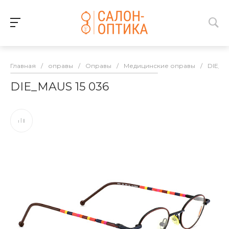
Главная
/
оправы
/
Оправы
/
Медицинские оправы
/
DIE_M
DIE_MAUS 15 036