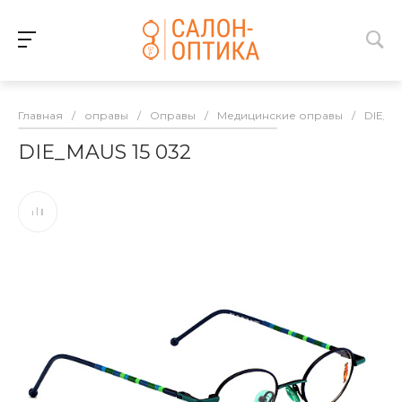
Главная
/
оправы
/
Оправы
/
Медицинские оправы
/
DIE_M
DIE_MAUS 15 032