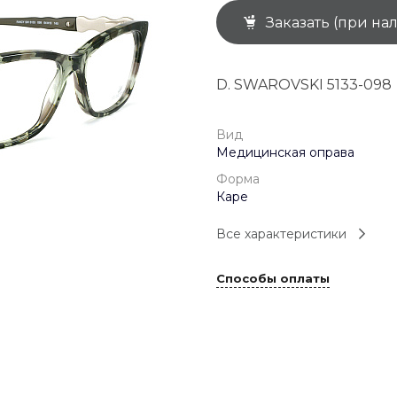
Заказать (при на
+7 (926) 092 4274
г. Королёв, пр-т
Космонавтов, д.15, 
"САТУРН", 1 этаж, пом
D. SWAROVSKI 5133-098
(0-9)
Пн-Пт: 10:00-19:45
Сб: 10:00-19:30
Вс: 10:00-19:00
Вид
1 мая: 10:00-19:00
Медицинская оправа
9 мая: 10:00-19:00
Форма
Каре
Все характеристики
Способы оплаты