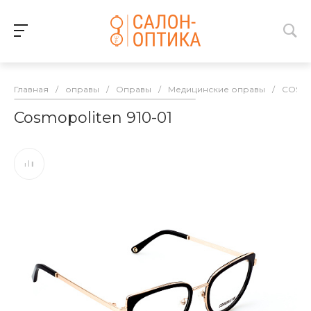
Главная
/
оправы
/
Оправы
/
Медицинские оправы
/
COSM
Cosmopoliten 910-01