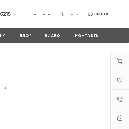
 6215
Заказать звонок
Поиск
ВОЙТИ
ская
ИЯ
БЛОГ
ВИДЕО
КОНТАКТЫ
ы со
00
чии
. 18,
а
стка»