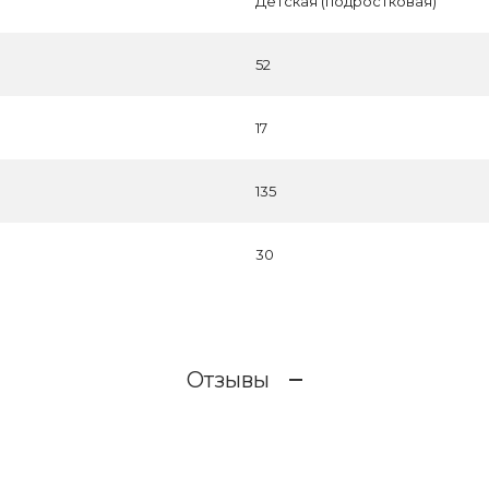
Детская (подростковая)
52
17
135
30
Отзывы