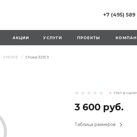
+7 (495) 589
+7 (495) 589 6215
г. Москва, Русаков
АКЦИИ
УСЛУГИ
ПРОЕКТЫ
КОМПАН
ул., д.1, вход с улиц
стороны ТТК
Пн-Вс: 10:00-20:00
CHOICE
/
Choice 3213 3
1 мая: выходной
2,3,4 мая: 10:00-19:
8 мая: выходной
9 мая: выходной
+7 (925) 014 6485
Нет в нали
г. Москва,
Вешняковская ул., д
оранжевая вывеск
3 600 руб.
напротив «Перекре
на 1 этаже
Пн-Вс: 10:00-20:30
Таблица размеров
1 мая: 10:00-19:00
9 мая: 10:00-19:00