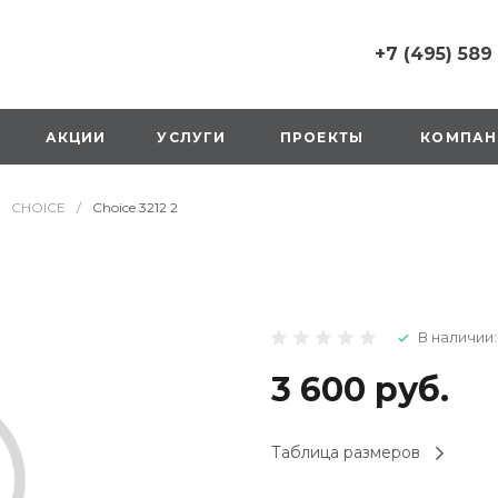
+7 (495) 589
+7 (495) 589 6215
г. Москва, Русаков
АКЦИИ
УСЛУГИ
ПРОЕКТЫ
КОМПАН
ул., д.1, вход с улиц
стороны ТТК
Пн-Вс: 10:00-20:00
CHOICE
/
Choice 3212 2
1 мая: выходной
2,3,4 мая: 10:00-19:
8 мая: выходной
9 мая: выходной
+7 (925) 014 6485
В наличии:
г. Москва,
Вешняковская ул., д
оранжевая вывеск
3 600 руб.
напротив «Перекре
на 1 этаже
Пн-Вс: 10:00-20:30
Таблица размеров
1 мая: 10:00-19:00
9 мая: 10:00-19:00