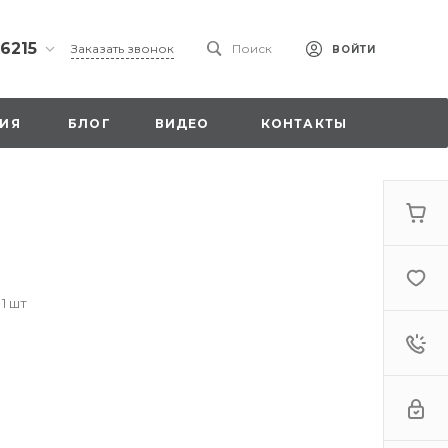
 6215
Заказать звонок
Поиск
ВОЙТИ
ская
ИЯ
БЛОГ
ВИДЕО
КОНТАКТЫ
ы со
00
 1 шт
. 18,
а
стка»