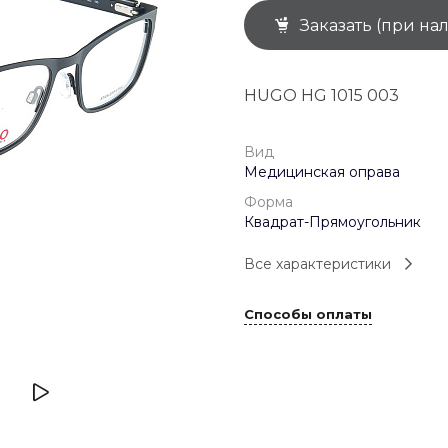
Заказать (при на
+7 (926) 092 4274
г. Королёв, пр-т
Космонавтов, д.15, 
"САТУРН", 1 этаж, пом
HUGO HG 1015 003
(0-9)
Пн-Пт: 10:00-19:45
Сб: 10:00-19:30
Вс: 10:00-19:00
Вид
1 мая: 10:00-19:00
Медицинская оправа
9 мая: 10:00-19:00
Форма
Квадрат-Прямоугольник
Все характеристики
Способы оплаты