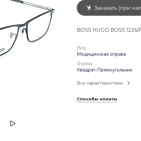
Заказать (при на
+7 (926) 092 4274
г. Королёв, пр-т
Космонавтов, д.15, 
"САТУРН", 1 этаж, пом
BOSS HUGO BOSS 1226/
(0-9)
Пн-Пт: 10:00-19:45
Сб: 10:00-19:30
Вс: 10:00-19:00
Вид
1 мая: 10:00-19:00
Медицинская оправа
9 мая: 10:00-19:00
Форма
Квадрат-Прямоугольник
Все характеристики
Способы оплаты