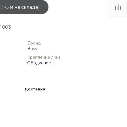
личии на складе)
ТЦ
. IV-
F 003
Бренд
Boss
Крепление линз
Ободковое
Доставка