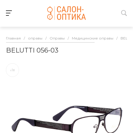
Главная
/
оправы
/
Оправы
/
Медицинские оправы
/
BELUT
BELUTTI 056-03