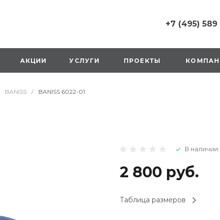
+7 (495) 589
+7 (495) 589 6215
г. Москва, Русаков
АКЦИИ
УСЛУГИ
ПРОЕКТЫ
КОМПАН
ул., д.1, вход с улиц
стороны ТТК
Пн-Вс: 10:00-20:00
BANISS
/
BANISS 6022-01
1 мая: выходной
2,3,4 мая: 10:00-19:
8 мая: выходной
9 мая: выходной
+7 (925) 014 6485
В наличии:
г. Москва,
Вешняковская ул., д
оранжевая вывеск
2 800 руб.
напротив «Перекре
на 1 этаже
Пн-Вс: 10:00-20:30
Таблица размеров
1 мая: 10:00-19:00
9 мая: 10:00-19:00