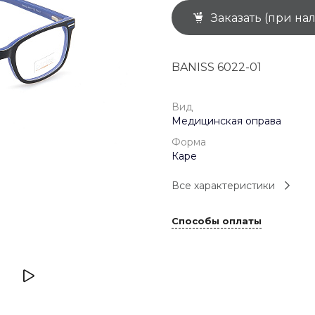
Заказать (при на
+7 (926) 092 4274
г. Королёв, пр-т
Космонавтов, д.15, 
"САТУРН", 1 этаж, пом
BANISS 6022-01
(0-9)
Пн-Пт: 10:00-19:45
Сб: 10:00-19:30
Вс: 10:00-19:00
Вид
1 мая: 10:00-19:00
Медицинская оправа
9 мая: 10:00-19:00
Форма
Каре
Все характеристики
Способы оплаты