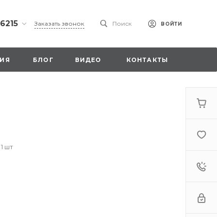
 6215
Заказать звонок
Поиск
ВОЙТИ
ская
ИЯ
БЛОГ
ВИДЕО
КОНТАКТЫ
ы со
00
 1 шт
. 18,
а
стка»