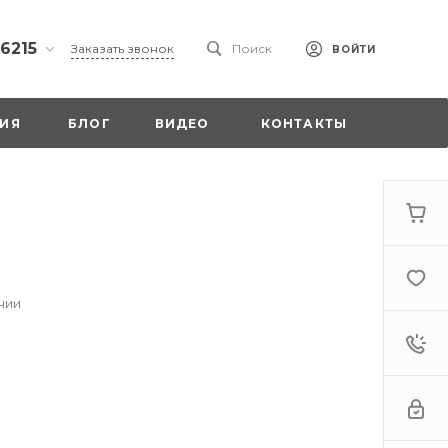
 6215
Заказать звонок
Поиск
ВОЙТИ
ская
ИЯ
БЛОГ
ВИДЕО
КОНТАКТЫ
ы со
00
чии
. 18,
а
стка»