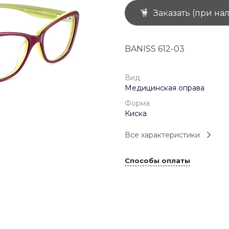
Заказать (при на
+7 (926) 092 4274
г. Королёв, пр-т
Космонавтов, д.15, 
"САТУРН", 1 этаж, пом
BANISS 612-03
(0-9)
Пн-Пт: 10:00-19:45
Сб: 10:00-19:30
Вс: 10:00-19:00
Вид
1 мая: 10:00-19:00
Медицинская оправа
9 мая: 10:00-19:00
Форма
Киска
Все характеристики
Способы оплаты