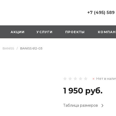
+7 (495) 589
+7 (495) 589 6215
г. Москва, Русаков
АКЦИИ
УСЛУГИ
ПРОЕКТЫ
КОМПАН
ул., д.1, вход с улиц
стороны ТТК
Пн-Вс: 10:00-20:00
BANISS
/
BANISS 612-03
1 мая: выходной
2,3,4 мая: 10:00-19:
8 мая: выходной
9 мая: выходной
+7 (925) 014 6485
Нет в нали
г. Москва,
Вешняковская ул., д
оранжевая вывеск
1 950 руб.
напротив «Перекре
на 1 этаже
Пн-Вс: 10:00-20:30
Таблица размеров
1 мая: 10:00-19:00
9 мая: 10:00-19:00