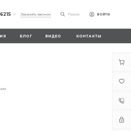
 6215
Заказать звонок
Поиск
ВОЙТИ
ская
ИЯ
БЛОГ
ВИДЕО
КОНТАКТЫ
ы со
00
чии
. 18,
а
стка»