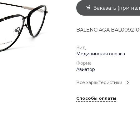
Заказать (при на
+7 (926) 092 4274
г. Королёв, пр-т
Космонавтов, д.15, 
"САТУРН", 1 этаж, пом
BALENCIAGA BAL0092-0
(0-9)
Пн-Пт: 10:00-19:45
Сб: 10:00-19:30
Вс: 10:00-19:00
Вид
1 мая: 10:00-19:00
Медицинская оправа
9 мая: 10:00-19:00
Форма
Авиатор
Все характеристики
Способы оплаты