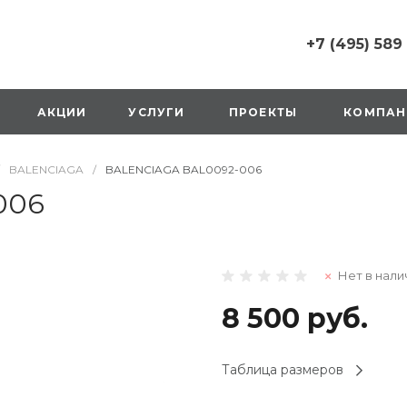
+7 (495) 589
+7 (495) 589 6215
г. Москва, Русаков
АКЦИИ
УСЛУГИ
ПРОЕКТЫ
КОМПАН
ул., д.1, вход с улиц
стороны ТТК
Пн-Вс: 10:00-20:00
BALENCIAGA
/
BALENCIAGA BAL0092-006
1 мая: выходной
2,3,4 мая: 10:00-19:
006
8 мая: выходной
9 мая: выходной
+7 (925) 014 6485
Нет в нали
г. Москва,
Вешняковская ул., д
оранжевая вывеск
8 500 руб.
напротив «Перекре
на 1 этаже
Пн-Вс: 10:00-20:30
Таблица размеров
1 мая: 10:00-19:00
9 мая: 10:00-19:00