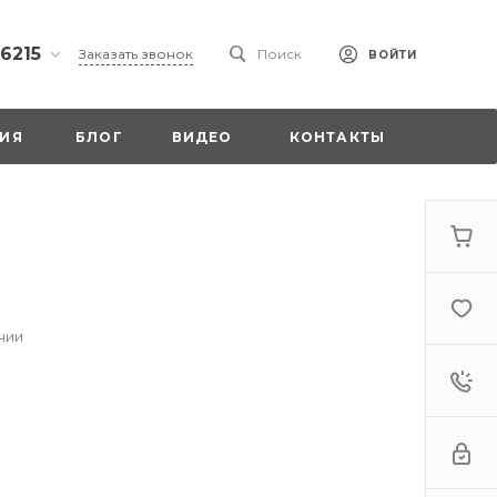
 6215
Заказать звонок
Поиск
ВОЙТИ
ская
ИЯ
БЛОГ
ВИДЕО
КОНТАКТЫ
ы со
00
чии
. 18,
а
стка»