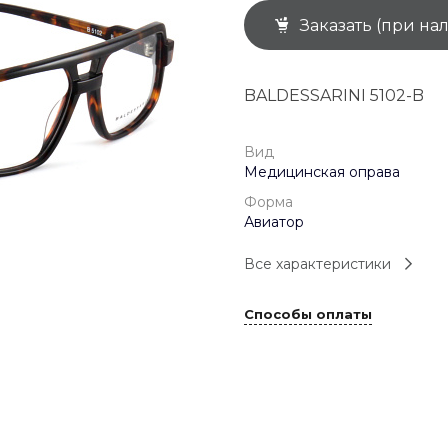
Заказать (при на
+7 (926) 092 4274
г. Королёв, пр-т
Космонавтов, д.15, 
"САТУРН", 1 этаж, пом
BALDESSARINI 5102-B
(0-9)
Пн-Пт: 10:00-19:45
Сб: 10:00-19:30
Вс: 10:00-19:00
Вид
1 мая: 10:00-19:00
Медицинская оправа
9 мая: 10:00-19:00
Форма
Авиатор
Все характеристики
Способы оплаты