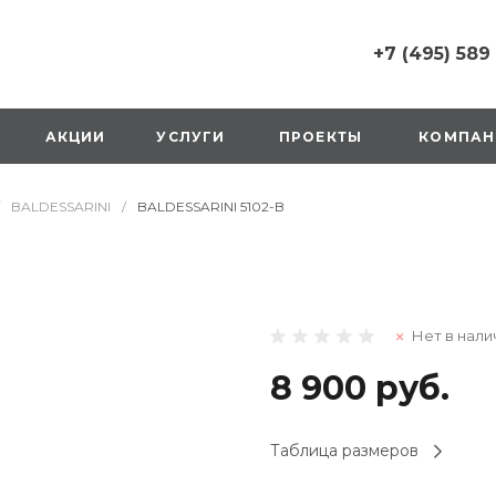
+7 (495) 589
+7 (495) 589 6215
г. Москва, Русаков
АКЦИИ
УСЛУГИ
ПРОЕКТЫ
КОМПАН
ул., д.1, вход с улиц
стороны ТТК
Пн-Вс: 10:00-20:00
BALDESSARINI
/
BALDESSARINI 5102-B
1 мая: выходной
2,3,4 мая: 10:00-19:
8 мая: выходной
9 мая: выходной
+7 (925) 014 6485
Нет в нали
г. Москва,
Вешняковская ул., д
оранжевая вывеск
8 900 руб.
напротив «Перекре
на 1 этаже
Пн-Вс: 10:00-20:30
Таблица размеров
1 мая: 10:00-19:00
9 мая: 10:00-19:00