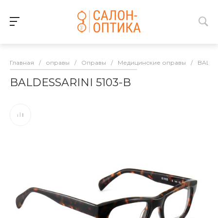
Главная
/
оправы
/
Оправы
/
Медицинские оправы
/
BALDE
BALDESSARINI 5103-B