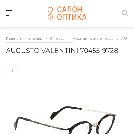
Главная
/
оправы
/
Оправы
/
Медицинские оправы
/
AUGUS
AUGUSTO VALENTINI 70455-9728