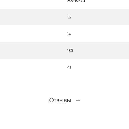
Женская
52
14
135
41
Отзывы