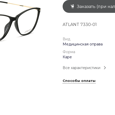
Заказать (при на
+7 (926) 092 4274
г. Королёв, пр-т
Космонавтов, д.15, 
"САТУРН", 1 этаж, пом
ATLANT 7330-01
(0-9)
Пн-Пт: 10:00-19:45
Сб: 10:00-19:30
Вс: 10:00-19:00
Вид
1 мая: 10:00-19:00
Медицинская оправа
9 мая: 10:00-19:00
Форма
Каре
Все характеристики
Способы оплаты