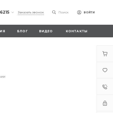
 6215
Заказать звонок
Поиск
ВОЙТИ
ская
ИЯ
БЛОГ
ВИДЕО
КОНТАКТЫ
ы со
00
чии
. 18,
а
стка»