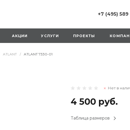
+7 (495) 589
+7 (495) 589 6215
г. Москва, Русаков
АКЦИИ
УСЛУГИ
ПРОЕКТЫ
КОМПАН
ул., д.1, вход с улиц
стороны ТТК
Пн-Вс: 10:00-20:00
ATLANT
/
ATLANT 7330-01
1 мая: выходной
2,3,4 мая: 10:00-19:
8 мая: выходной
9 мая: выходной
+7 (925) 014 6485
Нет в нали
г. Москва,
Вешняковская ул., д
оранжевая вывеск
4 500 руб.
напротив «Перекре
на 1 этаже
Пн-Вс: 10:00-20:30
Таблица размеров
1 мая: 10:00-19:00
9 мая: 10:00-19:00