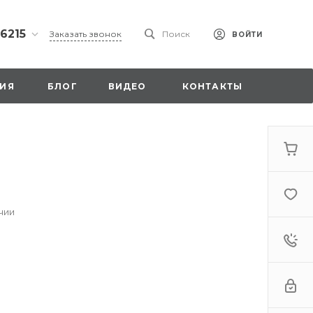
 6215
Заказать звонок
Поиск
ВОЙТИ
ская
ИЯ
БЛОГ
ВИДЕО
КОНТАКТЫ
ы со
00
чии
. 18,
а
стка»